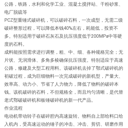
公路，铁路，水利和化学工业、混凝土搅拌站、干粉砂浆、
电厂脱硫等
PCZ型重锤式破碎机，可以破碎石料，一次成型，无需二级
破碎整形过程，可以降低本钱40%左右，耗能低，投资不
多。特别适用于破碎石灰石及抗压强度低于200MPa中等硬
度的石料。
成料能按照需求进行调整，粗、中、细、各种规格完全；无
片状、无润滑体、多角多棱确保抗压强度。特别适应于高速
公路，修建及大型工程用料。该破碎机去掉了鄂式破碎机的
初破过程，成为巨细物料一次完成破碎的新机型，产量大、
效率高、动力小、节省了人力物力，降低了物料的破碎本
钱。该机破碎的石料，不但规格全，而且均匀清晰，是代替
老式鄂破破碎机和板锤破碎机的新一代产品。
作业流程
电动机带动转子在破碎腔内高速旋转。物料自上部给料口给
入机内，受高速运动的锤子的冲击、冲击、剪切、研磨作用