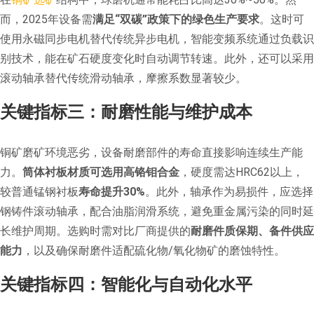
而，2025年设备需
满足“双碳”政策下的绿色生产要求
。这时可
使用永磁同步电机替代传统异步电机，智能变频系统通过负载识
别技术，能在矿石硬度变化时自动调节转速。此外，还可以采用
滚动轴承替代传统滑动轴承，摩擦系数显著较少。
关键指标三：耐磨性能与维护成本
铜矿磨矿环境恶劣，设备耐磨部件的寿命直接影响连续生产能
力。
筒体衬板材质可选用高铬钼合金
，硬度需达HRC62以上，
较普通锰钢衬板
寿命提升30%
。此外，轴承作为易损件，应选择
钢铸件滚动轴承，配合油脂润滑系统，避免重金属污染的同时延
长维护周期。选购时需对比厂商提供的
耐磨件质保期、备件供应
能力
，以及确保耐磨件适配硫化物/氧化物矿的磨蚀特性。
关键指标四：智能化与自动化水平