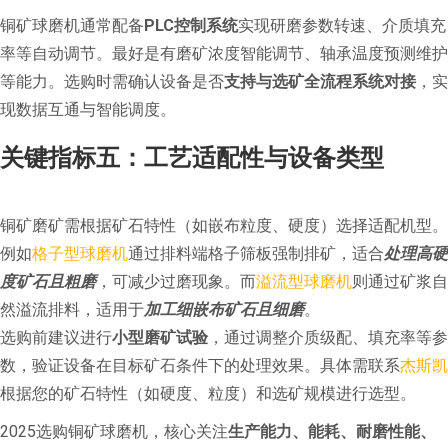
铜矿球磨机通常配备
PLC控制系统
实现研磨参数转速、介质填充
率等自动调节。最好是有磨矿浓度智能调节、轴承温度预测维护
等能力。选购时需确认设备是否
支持与选矿全流程系统对接
，实
现数据互通与智能调度。
关键指标五：工艺适配性与设备类型
铜矿磨矿需根据矿石特性（如嵌布粒度、硬度）选择适配机型。
例如
格子型球磨机
通过排料端格子筛板强制排矿，适合
处理高硬
度矿石且粗磨
，可减少过磨现象。而
溢流型球磨机
则通过矿浆自
然溢流排料，适用于
加工细嵌布矿石且细磨
。
选购前建议进行
小型磨矿试验
，通过调整介质级配、填充率等参
数，验证设备在目标矿石条件下的处理效果。具体需联系
杰斯凯
根据您的矿石特性（如硬度、粒度）和选矿规模进行选型。
2025选购铜矿球磨机，核心关注
生产能力、能耗、耐磨性能、