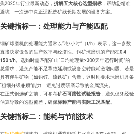
焦2025年行业最新动态，
拆解五大核心选型指标
，帮助您精准
避坑，一次选中真正适配选矿线长期发展的设备方案。
关键指标一：处理能力与产能匹配
铜矿球磨机的处理能力通常以“吨/小时”（t/h）表示，这一参数
直接决定设备的生产效率与经济性。铜矿球磨机的产能在
0.4-
150 t/h
。选购时需匹配矿山“日均处理量×300天年运行时间”的
总需求，避免产能不足导致延期或设备空转能耗激增问题。若是
具有伴生矿物（如铅锌、硫铁矿）含量，这时则要求球磨机具备
“粗细分级兼顾”能力，避免过度研磨导致的金属流失。
在正式铜选矿之前，可参考
矿石可磨性试验报告
，避免仅凭经验
估算导致的选型偏差，确保
标称产能与实际工况匹配
。
关键指标二：能耗与节能技术
在
铜矿选矿
结构中，球磨机通常能耗占比高达30%~50%。然