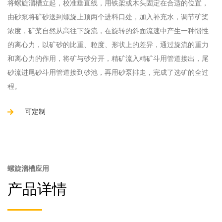
将螺旋溜槽立起，校准垂直线，用铁架或木头固定在合适的位置，
由砂泵将矿砂送到螺旋上顶两个进料口处，加入补充水，调节矿桨
浓度，矿桨自然从高往下旋流，在旋转的斜面流速中产生一种惯性
的离心力，以矿砂的比重、粒度、形状上的差异，通过旋流的重力
和离心力的作用，将矿与砂分开，精矿流入精矿斗用管道接出，尾
砂流进尾砂斗用管道接到砂池，再用砂泵排走，完成了选矿的全过
程。
可定制
螺旋溜槽应用
产品详情