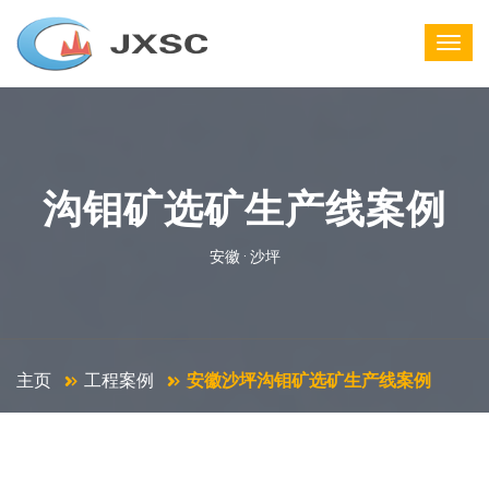
沟钼矿选矿生产线案例
安徽 · 沙坪
主页
工程案例
安徽沙坪沟钼矿选矿生产线案例