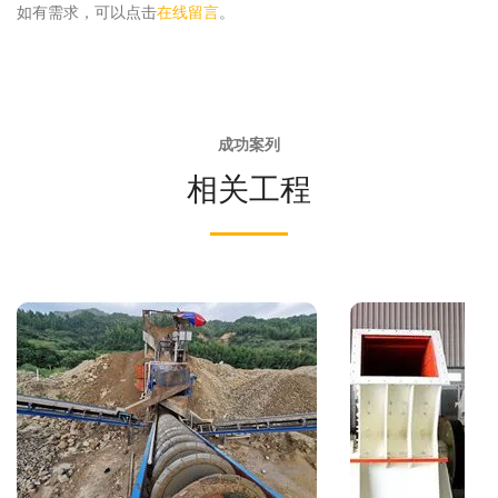
如有需求，可以点击
在线留言
。
成功案列
相关工程