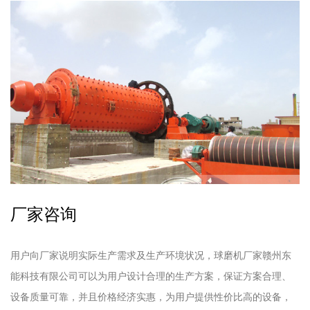
厂家咨询
用户向厂家说明实际生产需求及生产环境状况，球磨机厂家赣州东
能科技有限公司可以为用户设计合理的生产方案，保证方案合理、
设备质量可靠，并且价格经济实惠，为用户提供性价比高的设备，